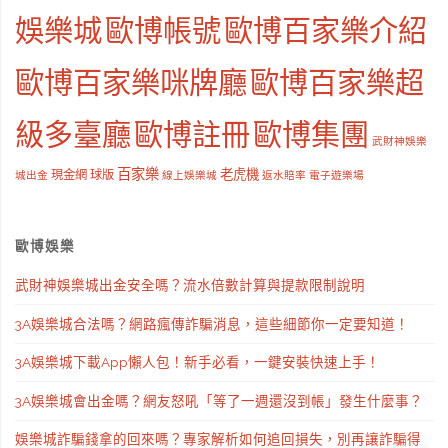
技
娛樂城
歐博帳號
歐博百家樂介紹
巧"
歐博百家樂咪牌廳
歐博百家樂超
級多臺廳
歐博註冊
歐博集團
武財神娛樂
百家樂
老虎機
現金網
球版
城出金
線上娛樂城
返水賠率
電子遊樂場
歐博娛樂
武財神娛樂城出金安全嗎？流水倍數計算與提款限制說明
3A娛樂城合法嗎？網路瘋傳詐騙消息，這些細節你一定要知道！
3A娛樂城下載App懶人包！新手必看，一鍵安裝快速上手！
3A娛樂城會出金嗎？網友怒吼「等了一週還沒到帳」發生什麼事？
娛樂城詐騙錢拿的回來嗎？專家解析如何追回損失，別再讓詐騙得