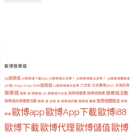
博
介
紹
德
州
歐博娛樂城
撲
3a娛樂城
3A娛樂城下載App
3A娛樂城合法嗎？
3A娛樂城會出金嗎？
3A娛樂城體驗金
克
bok娛樂城
六合彩
北京賽車pk10
台灣彩券
300點
bingo bingo
tu娛樂城會出金嗎
牌
娛樂城
娛樂城活動
娛樂城優惠
娛樂城推薦
娛樂 城
娛樂城 ptt
娛樂城不出金
娛樂城體驗金
娛樂城註冊優惠活動
娛樂 城 註冊 送
娛樂城詐騙
娛樂城 賺錢
新娛
的
歐博app
歐博App下載
歐博i88
樂城
玩
歐博代理
歐博
歐博下載
歐博儲值
法