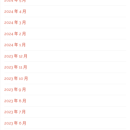
2024 年 5 月
2024 年 4 月
2024 年 3 月
2024 年 2 月
2024 年 1 月
2023 年 12 月
2023 年 11 月
2023 年 10 月
2023 年 9 月
2023 年 8 月
2023 年 7 月
2023 年 6 月