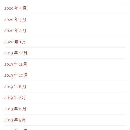
2020 年 4 月
2020 年 3 月
2020 年 2 月
2020 年 1 月
2019 年 12 月
2019 年 11 月
2019 年 10 月
2019 年 8 月
2019 年 7 月
2019 年 6 月
2019 年 5 月