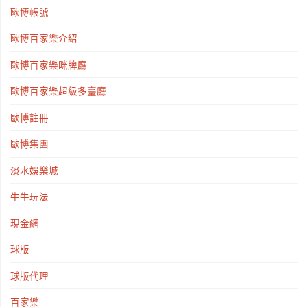
歐博帳號
歐博百家樂介紹
歐博百家樂咪牌廳
歐博百家樂超級多臺廳
歐博註冊
歐博集團
淡水娛樂城
牛牛玩法
現金網
球版
球版代理
百家樂