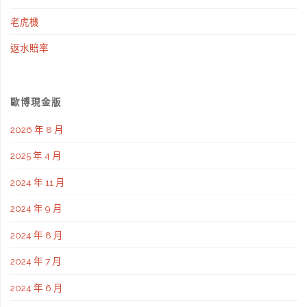
老虎機
返水賠率
歐博現金版
2026 年 8 月
2025 年 4 月
2024 年 11 月
2024 年 9 月
2024 年 8 月
2024 年 7 月
2024 年 6 月