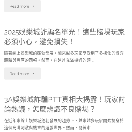
"娛
Read more
樂
城
2025娛樂城詐騙名單光！這些賭場玩家
必須小心，避免損失！
詐
騙
隨著線上娛樂城的蓬勃發展，越來越多玩家享受到了多樣化的博弈
體驗與豐厚的回報。然而，在這片充滿機遇的領 …
錢
"2025
Read more
拿
娛
的
樂
3A娛樂城詐騙PTT真相大揭露！玩家討
回
論熱議，怎麼辨識不良賭場？
城
來
詐
在近年來線上娛樂城蓬勃發展的趨勢下，越來越多玩家開始投身於
嗎？
這個充滿刺激與機會的遊戲世界。然而，隨著市 …