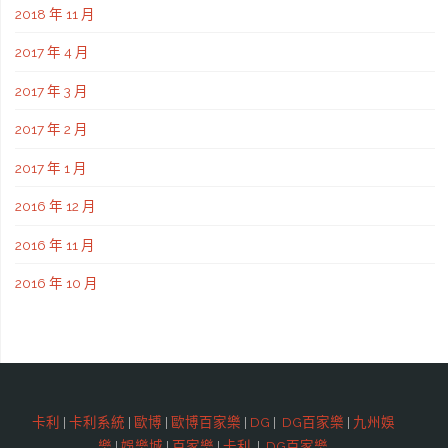
2018 年 11 月
2017 年 4 月
2017 年 3 月
2017 年 2 月
2017 年 1 月
2016 年 12 月
2016 年 11 月
2016 年 10 月
卡利
|
卡利系統
|
歐博
|
歐博百家樂
|
DG
|
DG百家樂
|
九州娛
樂
|
娛樂城
|
百家樂
|
卡利
|
DG百家樂