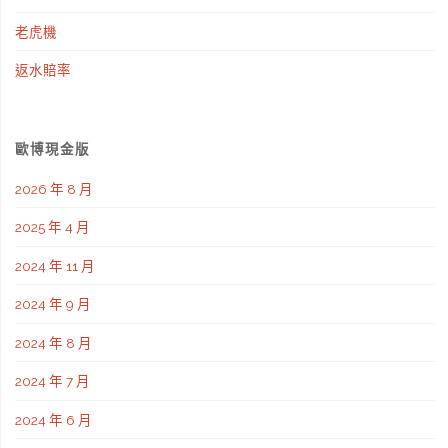
老虎機
返水賠率
歐博現金版
2026 年 8 月
2025 年 4 月
2024 年 11 月
2024 年 9 月
2024 年 8 月
2024 年 7 月
2024 年 6 月