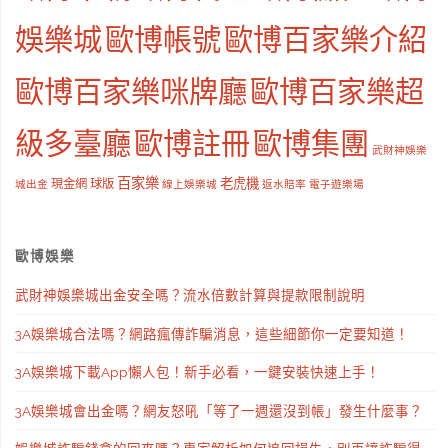
小
娛樂城
歐博帳號
歐博百家樂介紹
技
資
巧
歐博百家樂咪牌廳
歐博百家樂超
玩
和
級多臺廳
歐博註冊
歐博集團
家
武財神娛樂
攻
也
百家樂
老虎機
現金網
球版
城出金
線上娛樂城
返水賠率
電子遊樂場
略
能
大
歐博娛樂
賺
公
武財神娛樂城出金安全嗎？流水倍數計算與提款限制說明
大！"
開！"
3A娛樂城合法嗎？網路瘋傳詐騙消息，這些細節你一定要知道！
3A娛樂城下載App懶人包！新手必看，一鍵安裝快速上手！
3A娛樂城會出金嗎？網友怒吼「等了一週還沒到帳」發生什麼事？