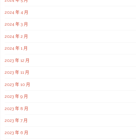
2024 年 5 月
2024 年 4 月
2024 年 3 月
2024 年 2 月
2024 年 1 月
2023 年 12 月
2023 年 11 月
2023 年 10 月
2023 年 9 月
2023 年 8 月
2023 年 7 月
2023 年 6 月