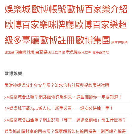
每
娛樂城
歐博帳號
歐博百家樂介紹
月
歐博百家樂咪牌廳
歐博百家樂超
送
級多臺廳
歐博註冊
歐博集團
好
武財神娛樂
禮"
百家樂
老虎機
現金網
球版
城出金
線上娛樂城
返水賠率
電子遊樂場
歐博娛樂
武財神娛樂城出金安全嗎？流水倍數計算與提款限制說明
3A娛樂城合法嗎？網路瘋傳詐騙消息，這些細節你一定要知道！
3A娛樂城下載App懶人包！新手必看，一鍵安裝快速上手！
3A娛樂城會出金嗎？網友怒吼「等了一週還沒到帳」發生什麼事？
娛樂城詐騙錢拿的回來嗎？專家解析如何追回損失，別再讓詐騙得