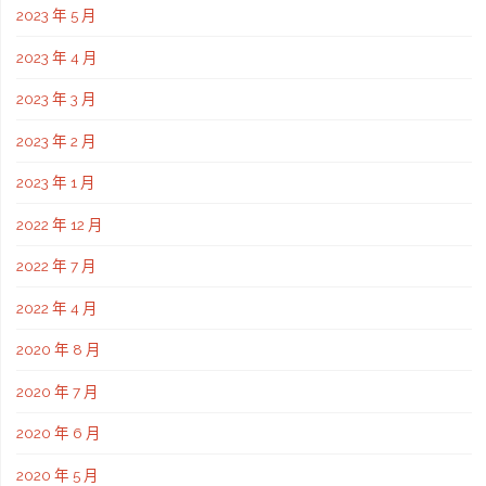
2023 年 5 月
2023 年 4 月
2023 年 3 月
2023 年 2 月
2023 年 1 月
2022 年 12 月
2022 年 7 月
2022 年 4 月
2020 年 8 月
2020 年 7 月
2020 年 6 月
2020 年 5 月