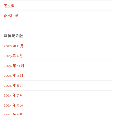
老虎機
返水賠率
歐博現金版
2026 年 8 月
2025 年 4 月
2024 年 11 月
2024 年 9 月
2024 年 8 月
2024 年 7 月
2024 年 6 月