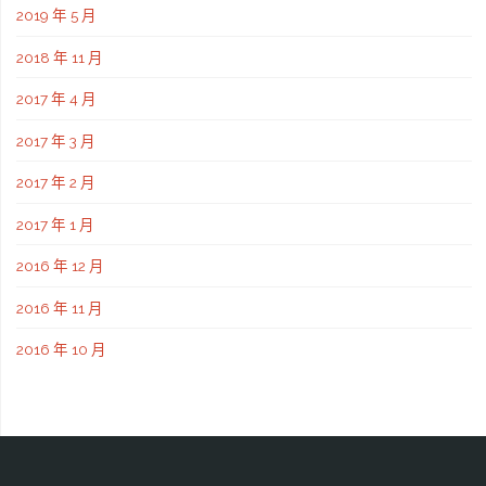
2019 年 5 月
2018 年 11 月
2017 年 4 月
2017 年 3 月
2017 年 2 月
2017 年 1 月
2016 年 12 月
2016 年 11 月
2016 年 10 月