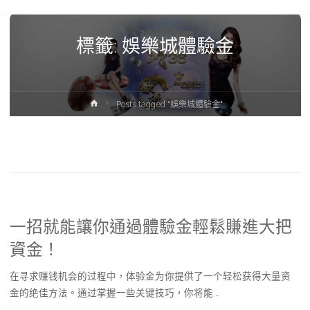
城
線
上
標籤:
娛樂城體驗金
撲
克
遊
戲|
德
Home
Posts tagged "娛樂城體驗金"
州
撲
克|
沙
龍
百
家
樂
一招就能讓你通過體驗金輕鬆賺進大把
資金！
在寻求赚钱机会的过程中，体验金为你提供了一个轻松获得大量资
金的绝佳方法。通过掌握一些关键技巧，你将能 …