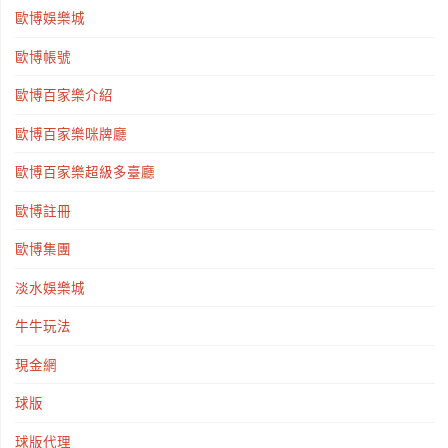
歐博娛樂城
歐博帳號
歐博百家樂介紹
歐博百家樂咪牌廳
歐博百家樂超級多臺廳
歐博註冊
歐博集團
淡水娛樂城
牛牛玩法
現金網
球版
球版代理