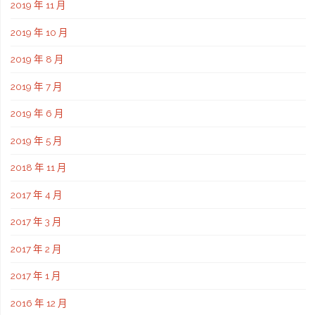
2019 年 11 月
2019 年 10 月
2019 年 8 月
2019 年 7 月
2019 年 6 月
2019 年 5 月
2018 年 11 月
2017 年 4 月
2017 年 3 月
2017 年 2 月
2017 年 1 月
2016 年 12 月