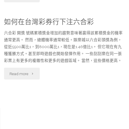
博
娛
如何在台灣彩券行下注六合彩
樂
六合彩 開獎 號碼累積獎金增加的趨勢意味著贏得該累積獎金的機率
通常更高。 然而，總體機率通常較低。娛樂城以六合彩頭獎為例，
介
從近5500萬比1，到8000萬比1，現在是1.46億比1。 但它現在有九
種獲勝方式。甚至即時遊戲也開始發揮作用。 一些刮刮樂在同一張
紹
彩票上有更多的複雜性和更多的遊戲區域。 當然，這些價格更高。
提
"如
Read more
高
何
六
在
合
台
彩
灣
彩