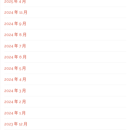
2025 年 4 月
2024 年 11 月
2024 年 9 月
2024 年 8 月
2024 年 7 月
2024 年 6 月
2024 年 5 月
2024 年 4 月
2024 年 3 月
2024 年 2 月
2024 年 1 月
2023 年 12 月