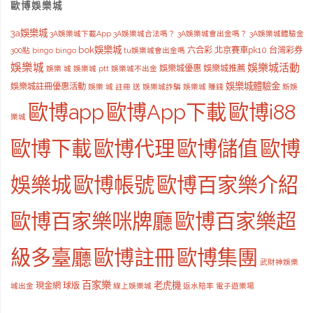
彩
歐博娛樂城
券
券
3a娛樂城
3A娛樂城下載App
3A娛樂城合法嗎？
3A娛樂城會出金嗎？
3A娛樂城體驗金
策
bok娛樂城
六合彩
北京賽車pk10
台灣彩券
300點
bingo bingo
tu娛樂城會出金嗎
行
娛樂城
娛樂城活動
娛樂城優惠
娛樂城推薦
略"
娛樂 城
娛樂城 ptt
娛樂城不出金
娛樂城體驗金
娛樂城註冊優惠活動
娛樂 城 註冊 送
娛樂城詐騙
娛樂城 賺錢
新娛
下
歐博app
歐博App下載
歐博i88
注
樂城
歐博代理
歐博
歐博下載
歐博儲值
六
合
娛樂城
歐博帳號
歐博百家樂介紹
彩"
歐博百家樂咪牌廳
歐博百家樂超
級多臺廳
歐博註冊
歐博集團
武財神娛樂
百家樂
老虎機
現金網
球版
城出金
線上娛樂城
返水賠率
電子遊樂場