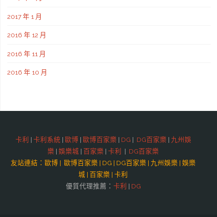
2017 年 1 月
2016 年 12 月
2016 年 11 月
2016 年 10 月
卡利
|
卡利系統
|
歐博
|
歐博百家樂
|
DG
|
DG百家樂
|
九州娛
樂
|
娛樂城
|
百家樂
|
卡利
|
DG百家樂
友站連結：
歐博
|
歐博百家樂
|
DG
|
DG百家樂
|
九州娛樂
|
娛樂
城
|
百家樂
|
卡利
優質代理推薦：
卡利
|
DG