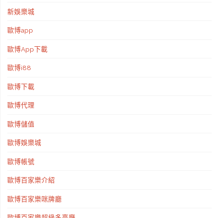
新娛樂城
歐博app
歐博App下載
歐博i88
歐博下載
歐博代理
歐博儲值
歐博娛樂城
歐博帳號
歐博百家樂介紹
歐博百家樂咪牌廳
歐博百家樂超級多臺廳