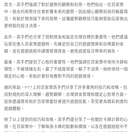
其次，高手們強調了對於趨勢的觀察和利用。他們指出，在百家樂
中，過去的局勢往往會影響未來的趨勢，因此細心觀察前局的輸贏情
況，有助於預測接下來的局勢。這種趨勢觀察技巧能夠幫助玩家做出
更明智的投注決策。
此外，高手們也分享了控制資金和設定合理目標的重要性。他們建議
玩家在進入百家樂遊戲時，先確定好自己的遊戲預算和目標贏利金
額，並在遊戲過程中謹慎管理資金，避免過度投注帶來的損失。
最後，高手們提到了心態的重要性。他們強調在百家樂中保持冷靜和
理性，不被情緒左右。贏了不過度得意，輸了不沮喪，始終保持一個
穩定的心態，有助於更好地應對不同的遊戲情境。
總的來說，PTT上的百家樂高手們分享了許多實用的技巧和攻略，包
括對規則的深入理解、趨勢觀察、合理資金管理和穩定心態等方面。
這些建議將有助於百家樂愛好者提升遊戲技能，享受更為精彩刺激的
遊戲體驗。
除了以上提到的技巧和攻略，高手們還分享了一些關於卡牌計算的心
得。在百家樂中，了解每張卡牌的點數和價值，以及在遊戲過程中不