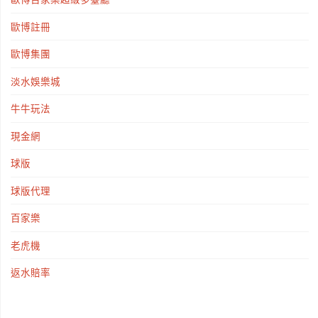
歐博註冊
歐博集團
淡水娛樂城
牛牛玩法
現金網
球版
球版代理
百家樂
老虎機
返水賠率