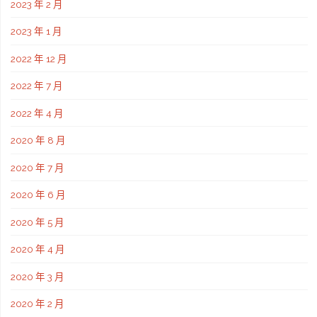
2023 年 2 月
2023 年 1 月
2022 年 12 月
2022 年 7 月
2022 年 4 月
2020 年 8 月
2020 年 7 月
2020 年 6 月
2020 年 5 月
2020 年 4 月
2020 年 3 月
2020 年 2 月