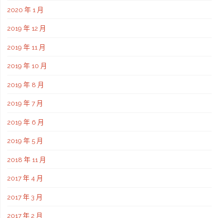
2020 年 1 月
2019 年 12 月
2019 年 11 月
2019 年 10 月
2019 年 8 月
2019 年 7 月
2019 年 6 月
2019 年 5 月
2018 年 11 月
2017 年 4 月
2017 年 3 月
2017 年 2 月