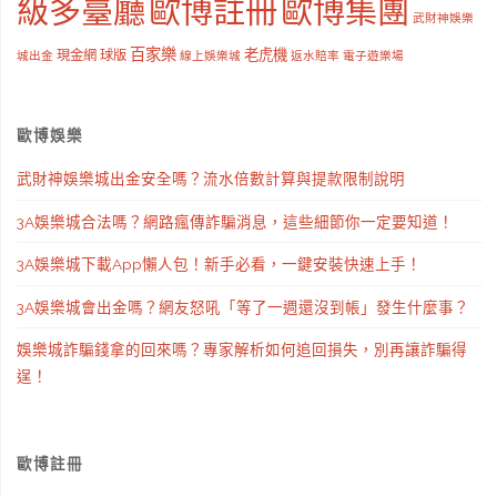
級多臺廳
歐博註冊
歐博集團
武財神娛樂
百家樂
老虎機
現金網
球版
城出金
線上娛樂城
返水賠率
電子遊樂場
歐博娛樂
武財神娛樂城出金安全嗎？流水倍數計算與提款限制說明
3A娛樂城合法嗎？網路瘋傳詐騙消息，這些細節你一定要知道！
3A娛樂城下載App懶人包！新手必看，一鍵安裝快速上手！
3A娛樂城會出金嗎？網友怒吼「等了一週還沒到帳」發生什麼事？
娛樂城詐騙錢拿的回來嗎？專家解析如何追回損失，別再讓詐騙得
逞！
歐博註冊