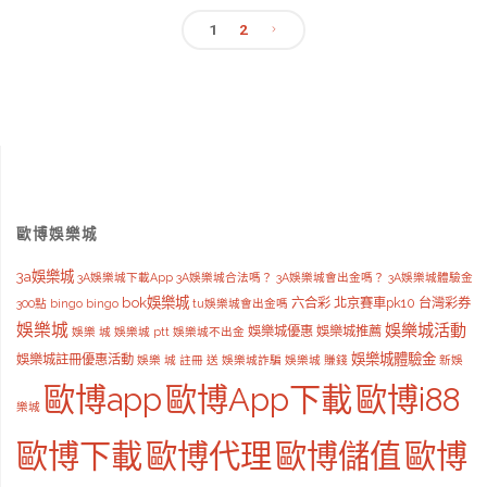
算
1
2
樂
將
世
文
高
部
美
錦
薪"
章
美
國
賽
賭
麻
分
主
城
將"
辦
頁
歐博娛樂城
警
方
3a娛樂城
3A娛樂城下載App
3A娛樂城合法嗎？
3A娛樂城會出金嗎？
3A娛樂城體驗金
方
bok娛樂城
六合彩
北京賽車pk10
台灣彩券
稱
300點
bingo bingo
tu娛樂城會出金嗎
娛樂城
娛樂城活動
娛樂城優惠
娛樂城推薦
娛樂 城
娛樂城 ptt
娛樂城不出金
排
確
娛樂城體驗金
娛樂城註冊優惠活動
娛樂 城 註冊 送
娛樂城詐騙
娛樂城 賺錢
新娛
除
歐博app
歐博App下載
歐博i88
有
樂城
駕
4
歐博代理
歐博
歐博下載
歐博儲值
車
名