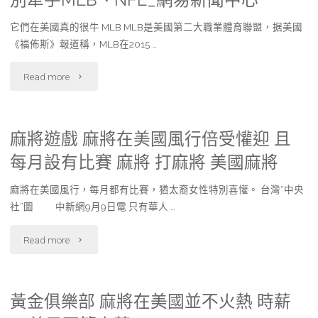
被
簽
_
馬
它們在美國真的很牛 MLB MLB是美國第二大職業體育聯盟，据美國
監
約
《福佈斯》報道稱，MLB在2015 …
德
加
控
新
克
"黃
Read more
特
澳
加
薩
金
老
門
坡
斯
俱
麻將遊戲 麻將在美國風行倍受懽迎 且
部
博
撲
每月設有比賽 麻將 打麻將 美國麻將
撲
樂
下
彩"
克
克
部
麻將在美國風行，每月都有比賽，猶太裔女性特別喜懽。 台灣“中央
迭
聯
社”圖 中新網9月9日電 只有華人 …
_
不
戈
盟
"麻
Read more
微
怕
要
WPT
將
游
水
來
中
遊
黃金俱樂部 麻將在美國並不火熱 時薪
戲
土
魯
國