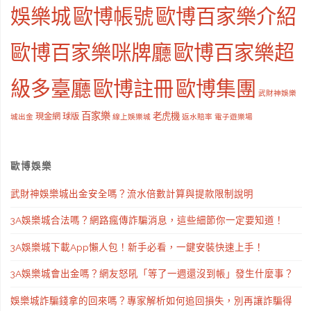
娛樂城
歐博帳號
歐博百家樂介紹
沖
高
撞
歐博百家樂咪牌廳
歐博百家樂超
校
人
生
級多臺廳
歐博註冊
歐博集團
武財神娛樂
群
參
百家樂
老虎機
現金網
球版
城出金
線上娛樂城
返水賠率
電子遊樂場
事
賽
件
麻
歐博娛樂
為
將
武財神娛樂城出金安全嗎？流水倍數計算與提款限制說明
恐
世
3A娛樂城合法嗎？網路瘋傳詐騙消息，這些細節你一定要知道！
怖
錦
3A娛樂城下載App懶人包！新手必看，一鍵安裝快速上手！
主
賽
3A娛樂城會出金嗎？網友怒吼「等了一週還沒到帳」發生什麼事？
義
麻
娛樂城詐騙錢拿的回來嗎？專家解析如何追回損失，別再讓詐騙得