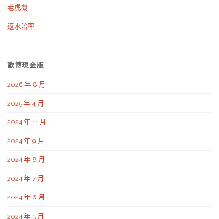
老虎機
返水賠率
歐博現金版
2026 年 8 月
2025 年 4 月
2024 年 11 月
2024 年 9 月
2024 年 8 月
2024 年 7 月
2024 年 6 月
2024 年 5 月