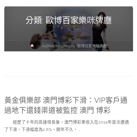
城
線
上
分類:
歐博百家樂咪牌廳
撲
克
遊
戲|
德
Home
Archive for category "歐博百家樂咪牌廳"
州
撲
克|
沙
龍
百
家
樂
黃金俱樂部 澳門博彩下滑：VIP客戶通
過地下還錢渠道被監控 澳門 博彩
經歷了十年的高速增長後，澳門博彩業收入在2014年首次遭遇
了下滑，下滑幅度為2.6%。開年不久， …