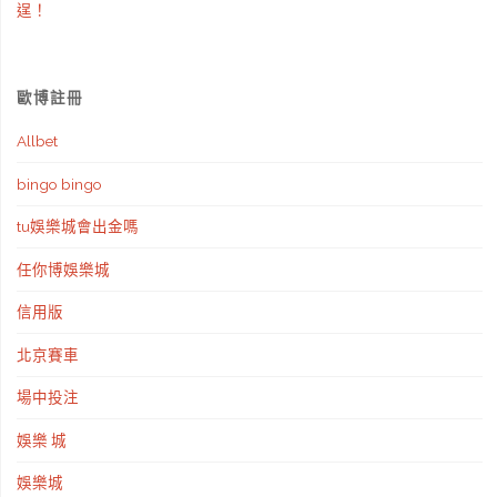
逞！
行
將
為"
世
歐博註冊
錦
Allbet
賽"
bingo bingo
tu娛樂城會出金嗎
任你博娛樂城
信用版
北京賽車
場中投注
娛樂 城
娛樂城