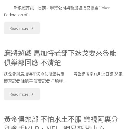
VIP
新浪體育訊 日前，聯眾公司與新加坡撲克聯盟(Poker
德
客
Federation of …
州
戶
"黃
Read more
撲
通
金
克
過
俱
麻將遊戲 馬加特老部下迭戈要來魯能
高
地
俱樂部回應 不清楚
樂
級
下
部
迭戈曾與馬加特在沃尒伕斯堡共事 齊魯網濟南11月18日訊(閃電
技
體育記者 徐凱華 實習記者 牟曉峰 …
還
代
巧
"麻
Read more
錢
理
玩
將
渠
聯
法
遊
黃金俱樂部 不怕水土不服 樂視阿裏分
道
眾
（三）
別牽手MLB、NFL_網易新聞中心
戲