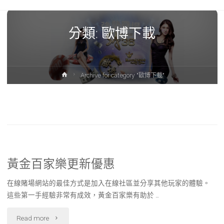
城
線
上
分類:
歐博下載
撲
克
遊
戲|
德
Home
Archive for category "歐博下載"
州
撲
克|
沙
龍
百
家
樂
黃金百家樂更新優惠
在線賭場網站的最佳方式是加入在線社區並分享其他玩家的體驗。
這些第一手經驗非常有成效，黃金百家樂有助於 …
"黃
Read more