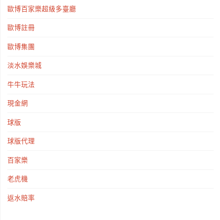
歐博百家樂超級多臺廳
歐博註冊
歐博集團
淡水娛樂城
牛牛玩法
現金網
球版
球版代理
百家樂
老虎機
返水賠率