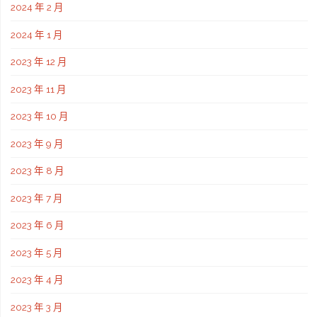
2024 年 2 月
2024 年 1 月
2023 年 12 月
2023 年 11 月
2023 年 10 月
2023 年 9 月
2023 年 8 月
2023 年 7 月
2023 年 6 月
2023 年 5 月
2023 年 4 月
2023 年 3 月