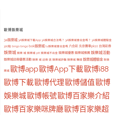
網
章
將
利
(附
遼
博
分
Boras：
名
寧
物
會
頁
單)"
歐博娛樂城
頻
館
恢
3a娛樂城
3A娛樂城下載App
3A娛樂城合法嗎？
3A娛樂城會出金嗎？
3A娛樂城體驗金
道"
要
bok娛樂城
六合彩
北京賽車pk10
台灣彩券
復
300點
bingo bingo
tu娛樂城會出金嗎
娛樂城
娛樂城活動
娛樂城優惠
娛樂城推薦
娛樂 城
娛樂城 ptt
娛樂城不出金
回
昔
娛樂城體驗金
娛樂城註冊優惠活動
娛樂 城 註冊 送
娛樂城詐騙
娛樂城 賺錢
新娛
中
歐博app
歐博App下載
歐博i88
日
樂城
國：
身
歐博代理
歐博
歐博下載
歐博儲值
建
手"
娛樂城
歐博帳號
歐博百家樂介紹

博
歐博百家樂咪牌廳
歐博百家樂超