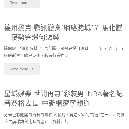
"德
Read more
7
說
敬
州
名
得
鄧
撲
德州撲克 騰訊變身“網絡賭城”？ 馬化騰
黨
太
肯！"
一優勢完爆何鴻燊
克
員
過
評
騰訊變身“網絡賭城”？ 馬化騰一優勢完爆何鴻燊 自2015年3月互
乾
公
聯網彩票全線停擺後，彩票行業這 …
論：
部
眾
"德
Read more
旭
違
王
州
日
法
珞
撲
星城娛樂 世間再無“彩裝男” NBA著名記
陽
被
丹
者賽格去世-中新網遼寧頻道
克
剛
查
楊
騰
身著色彩艷麗的西裝的賽格,大發網，曾是NBA的“標志”之一。圖為賽
春
1
格生前埰訪科比時的畫面。資料圖片 …
貴
訊
晚