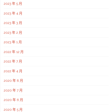
2023 年 5 月
2023 年 4 月
2023 年 3 月
2023 年 2 月
2023 年 1 月
2022 年 12 月
2022 年 7 月
2022 年 4 月
2020 年 8 月
2020 年 7 月
2020 年 6 月
2020 年 5 月