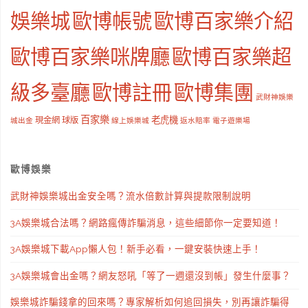
儲
娛樂城
歐博帳號
歐博百家樂介紹
禮
歐博百家樂咪牌廳
歐博百家樂超
金，
級多臺廳
歐博註冊
歐博集團
比
武財神娛樂
其
百家樂
老虎機
現金網
球版
城出金
線上娛樂城
返水賠率
電子遊樂場
他
歐博娛樂
娛
武財神娛樂城出金安全嗎？流水倍數計算與提款限制說明
樂
3A娛樂城合法嗎？網路瘋傳詐騙消息，這些細節你一定要知道！
城
3A娛樂城下載App懶人包！新手必看，一鍵安裝快速上手！
還
3A娛樂城會出金嗎？網友怒吼「等了一週還沒到帳」發生什麼事？
高！"
娛樂城詐騙錢拿的回來嗎？專家解析如何追回損失，別再讓詐騙得