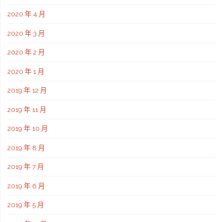
2020 年 4 月
2020 年 3 月
2020 年 2 月
2020 年 1 月
2019 年 12 月
2019 年 11 月
2019 年 10 月
2019 年 8 月
2019 年 7 月
2019 年 6 月
2019 年 5 月