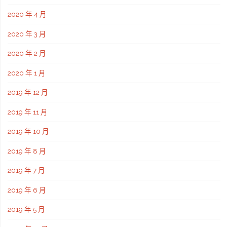
2020 年 4 月
2020 年 3 月
2020 年 2 月
2020 年 1 月
2019 年 12 月
2019 年 11 月
2019 年 10 月
2019 年 8 月
2019 年 7 月
2019 年 6 月
2019 年 5 月