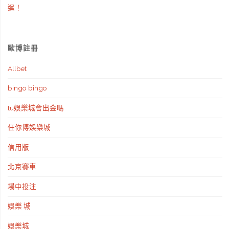
逞！
歐博註冊
Allbet
bingo bingo
tu娛樂城會出金嗎
任你博娛樂城
信用版
北京賽車
場中投注
娛樂 城
娛樂城