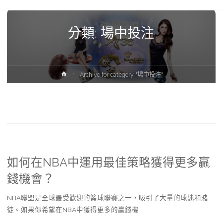
城
線
上
分類:
場中投注
撲
克
遊
戲|
德
Home
Archive for category "場中投注"
州
撲
克|
沙
龍
百
家
樂
如何在NBA中運用最佳策略獲得更多贏
錢機會？
NBA聯盟是全球最受歡迎的籃球聯賽之一，吸引了大量的球迷和賭
徒。如果你希望在NBA中獲得更多的贏錢機 …