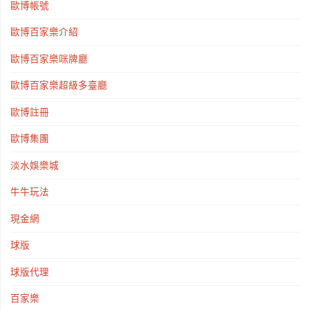
歐博帳號
歐博百家樂介紹
歐博百家樂咪牌廳
歐博百家樂超級多臺廳
歐博註冊
歐博集團
淡水娛樂城
牛牛玩法
現金網
球版
球版代理
百家樂