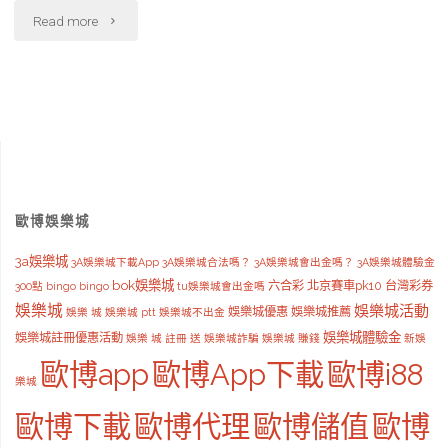
"如
Read more
何
在
NBA
中
運
歐博娛樂城
用
3a娛樂城
3A娛樂城下載App
3A娛樂城合法嗎？
3A娛樂城會出金嗎？
3A娛樂城體驗金
bok娛樂城
六合彩
北京賽車pk10
台灣彩券
300點
bingo bingo
tu娛樂城會出金嗎
最
娛樂城
娛樂城活動
娛樂城優惠
娛樂城推薦
娛樂 城
娛樂城 ptt
娛樂城不出金
娛樂城體驗金
娛樂城註冊優惠活動
佳
娛樂 城 註冊 送
娛樂城詐騙
娛樂城 賺錢
新娛
歐博app
歐博App下載
歐博i88
策
樂城
歐博代理
歐博
歐博下載
歐博儲值
略